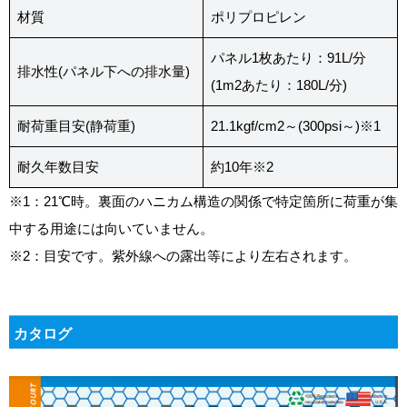
材質
ポリプロピレン
パネル1枚あたり：91L/分
排水性(パネル下への排水量)
(1m2あたり：180L/分)
耐荷重目安(静荷重)
21.1kgf/cm2～(300psi～)※1
耐久年数目安
約10年※2
※1：21℃時。裏面のハニカム構造の関係で特定箇所に荷重が集
中する用途には向いていません。
※2：目安です。紫外線への露出等により左右されます。
カタログ